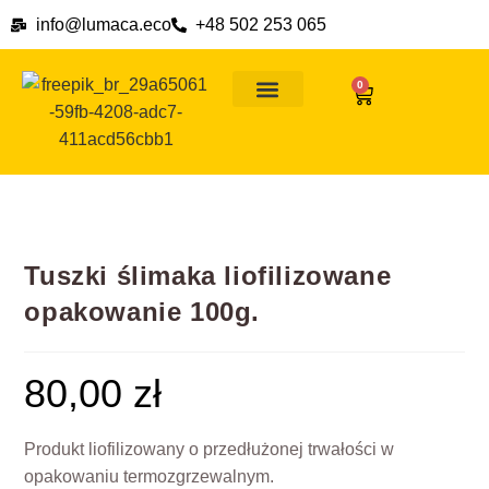
info@lumaca.eco
+48 502 253 065
0
Ślimaki na wszelkie okazje
Dlaczego ślimaki
Formy płatności i ceny dostawy
Tuszki ślimaka liofilizowane
opakowanie 100g.
80,00
zł
Produkt liofilizowany o przedłużonej trwałości w
opakowaniu termozgrzewalnym.