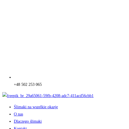
+48 502 253 065
Ślimaki na wszelkie okazje
O nas
Dlaczego ślimaki
Kontakt