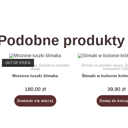
Podobne produkty
OUT OF STOCK
Mrożone tuszki ślimaka
,
Ślimaki na wszelkie
Ślimaki na wszelkie okazje
,
Śl
okazje
królewskim 100
Mrożone tuszki ślimaka
Ślimaki w bulionie kró
180,00
zł
39,90
zł
Dowiedz się więcej
Dodaj do kosz