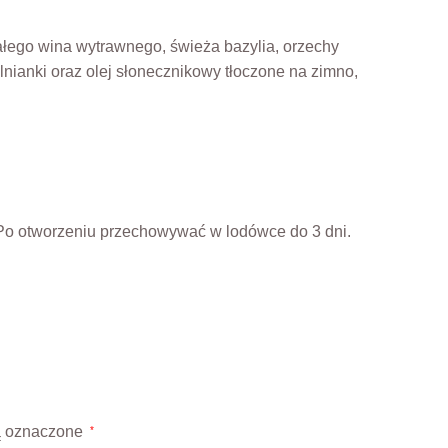
łego wina wytrawnego, świeża bazylia, orzechy
z lnianki oraz olej słonecznikowy tłoczone na zimno,
. Po otworzeniu przechowywać w lodówce do 3 dni.
ą oznaczone
*