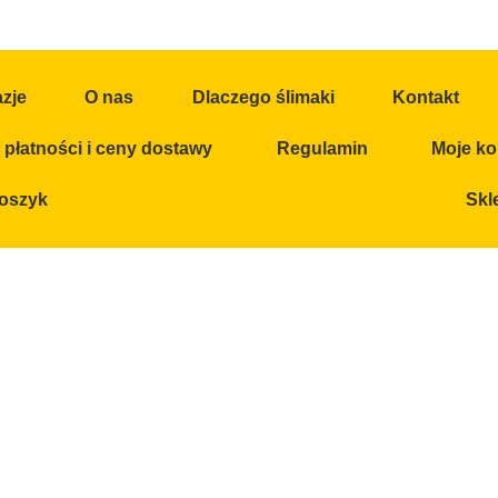
azje
O nas
Dlaczego ślimaki
Kontakt
płatności i ceny dostawy
Regulamin
Moje ko
oszyk
Skl