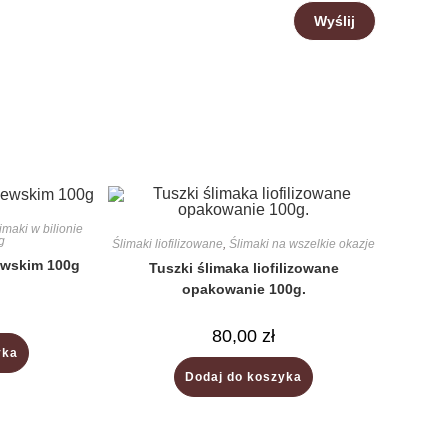
imaki w bilionie
g
Ślimaki liofilizowane
,
Ślimaki na wszelkie okazje
lewskim 100g
Tuszki ślimaka liofilizowane
opakowanie 100g.
80,00
zł
yka
Dodaj do koszyka