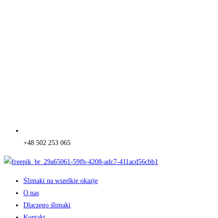
+48 502 253 065
Ślimaki na wszelkie okazje
O nas
Dlaczego ślimaki
Kontakt