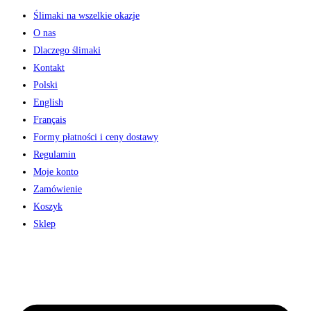
Ślimaki na wszelkie okazje
O nas
Dlaczego ślimaki
Kontakt
Polski
English
Français
Formy płatności i ceny dostawy
Regulamin
Moje konto
Zamówienie
Koszyk
Sklep