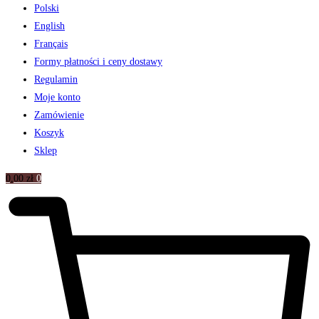
Polski
English
Français
Formy płatności i ceny dostawy
Regulamin
Moje konto
Zamówienie
Koszyk
Sklep
0,00
zł
0