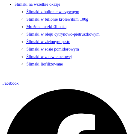
Ślimaki na wszelkie okazje
Ślimaki z bulionie warzywnym
Ślimaki w bilionie królewskim 100g
Mrożone tuszki ślimaka
Ślimaki w oleju cytrynowo-pietruszkowym
Ślimaki w zielonym pesto
Ślimaki w sosie pomidorowym
Ślimaki w zalewie octowej
Ślimaki liofilizowane
Facebook