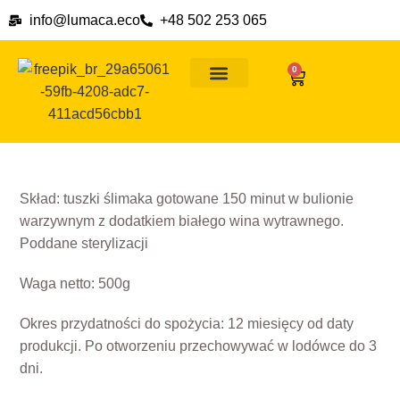
info@lumaca.eco
+48 502 253 065
0
Ślimaki na wszelkie okazje
Dlaczego ślimaki
Formy płatności i ceny dostawy
Skład: tuszki ślimaka gotowane 150 minut w bulionie
warzywnym z dodatkiem białego wina wytrawnego.
Poddane sterylizacji
Waga netto: 500g
Okres przydatności do spożycia: 12 miesięcy od daty
produkcji. Po otworzeniu przechowywać w lodówce do 3
dni.