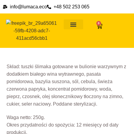
info@lumaca.eco
+48 502 253 065
0
Ślimaki na wszelkie okazje
Dlaczego ślimaki
Formy płatności i ceny dostawy
Skład: tuszki ślimaka gotowane w bulionie warzywnym z
dodatkiem białego wina wytrawnego, pasata
pomidorowa, bazylia suszona, sól, cebula, świeża
czerwona papryka, koncentrat pomidorowy, woda,
pieprz, czosnek, olej słonecznikowy tłoczony na zimno,
cukier, seler naciowy. Poddane sterylizacji.
Waga netto: 250g.
Okres przydatności do spożycia: 12 miesięcy od daty
produkcji.