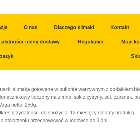
azje
O nas
Dlaczego ślimaki
Kontakt
płatności i ceny dostawy
Regulamin
Moje ko
oszyk
Skl
uszki ślimaka gotowane w bulionie warzywnym z dodatkiem biał
łonecznikowy tłoczony na zimno, sok z cytryny, sól, czosnek, pie
aga netto: 250g.
kres przydatności do spożycia: 12 miesięcy od daty produkcji.
o otworzeniu przechowywać w lodówce do 3 dni.