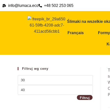
info@lumaca.eco
+48 502 253 065
Ślimaki na wszelkie ok
Français
Formy 
K
Filtruj wg ceny
T
s
W
O
P
Filtruj