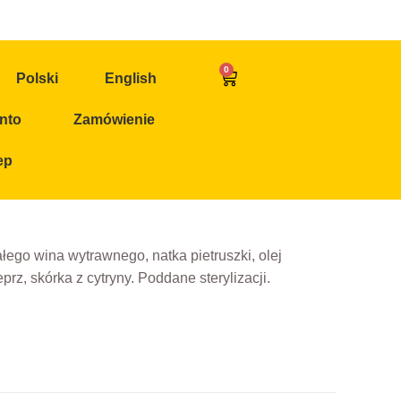
0
Polski
English
nto
Zamówienie
ep
ego wina wytrawnego, natka pietruszki, olej
prz, skórka z cytryny. Poddane sterylizacji.