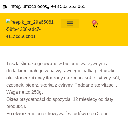
info@lumaca.eco
+48 502 253 065
0
Ślimaki na wszelkie okazje
Dlaczego ślimaki
Formy płatności i ceny dostawy
Tuszki ślimaka gotowane w bulionie warzywnym z
dodatkiem białego wina wytrawnego, natka pietruszki,
olej słonecznikowy tłoczony na zimno, sok z cytryny, sól,
czosnek, pieprz, skórka z cytryny. Poddane sterylizacji.
Waga netto: 250g.
Okres przydatności do spożycia: 12 miesięcy od daty
produkcji.
Po otworzeniu przechowywać w lodówce do 3 dni.