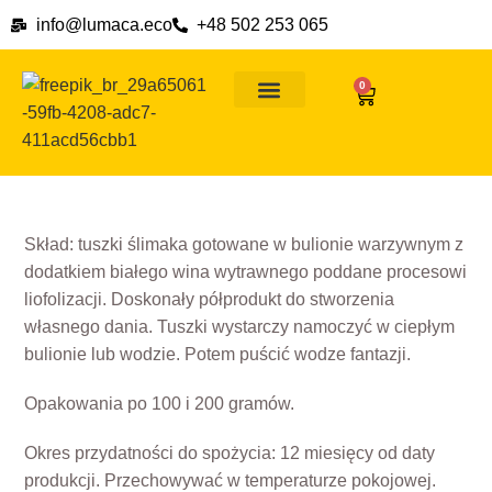
info@lumaca.eco
+48 502 253 065
0
Ślimaki na wszelkie okazje
Dlaczego ślimaki
Formy płatności i ceny dostawy
Skład: tuszki ślimaka gotowane w bulionie warzywnym z
dodatkiem białego wina wytrawnego poddane procesowi
liofolizacji. Doskonały półprodukt do stworzenia
własnego dania. Tuszki wystarczy namoczyć w ciepłym
bulionie lub wodzie. Potem puścić wodze fantazji.
Opakowania po 100 i 200 gramów.
Okres przydatności do spożycia: 12 miesięcy od daty
produkcji. Przechowywać w temperaturze pokojowej.