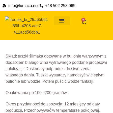
info@lumaca.eco
+48 502 253 065
0
Ślimaki na wszelkie okazje
Dlaczego ślimaki
Formy płatności i ceny dostawy
Skład: tuszki ślimaka gotowane w bulionie warzywnym z
dodatkiem białego wina wytrawnego poddane procesowi
liofolizacji. Doskonały półprodukt do stworzenia
własnego dania. Tuszki wystarczy namoczyć w ciepłym
bulionie lub wodzie. Potem puścić wodze fantazji.
Opakowania po 100 i 200 gramów.
Okres przydatności do spożycia: 12 miesięcy od daty
produkcji. Przechowywać w temperaturze pokojowej.